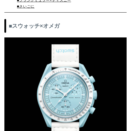
‬■フランクミュラー×ディズニー
‬■さいごに
■スウォッチ×オメガ