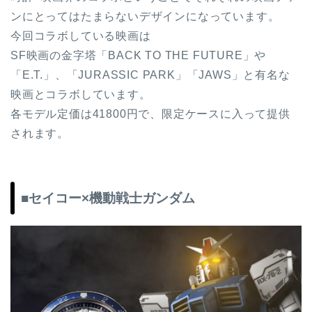
ンにとってはたまらないデザインになっています。
今回コラボしている映画は
SF映画の金字塔「BACK TO THE FUTURE」や
「E.T.」、「JURASSIC PARK」「JAWS」と有名な
映画とコラボしています。
各モデル定価は41800円で、限定ケースに入って提供
されます。
■セイコー×機動戦士ガンダム