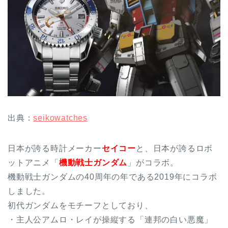
出典：
seikowatches
日本が誇る時計メーカー
セイコー
と、日本が誇るロボ
ットアニメ「
機動戦士ガンダム
」がコラボ。
機動戦士ガンダムの40周年の年である2019年にコラボ
しました。
初代ガンダムをモチーフとしており、
・主人公アムロ・レイが操縦する「連邦の白い悪魔」