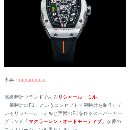
出典：
richardmille
高級時計ブランドである
リシャール・ミル
。
「腕時計のF1」というコンセプトで腕時計を制作して
いるリシャール・ミルと実際のF1を作るスーパーカー
ブランド「
マクラーレン・オートモーティブ
」が夢の
コラボレーションを果たしました。