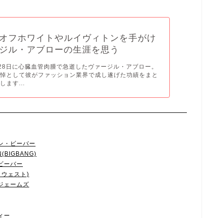
オフホワイトやルイヴィトンを手がけ
ジル・アブローの生涯を思う
1月28日に心臓血管肉腫で急逝したヴァージル・アブロー。
追悼として彼がファッション業界で成し遂げた功績をまと
ます...
ン・ビーバー
BIGBANG)
ーバー‬
ウェスト)‬
ジェームズ
ィー