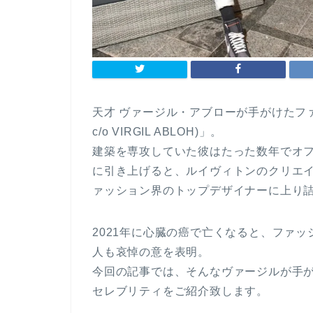
天才 ヴァージル・アブローが手がけたファ
c/o VIRGIL ABLOH)」。
建築を専攻していた彼はたった数年でオ
に引き上げると、ルイヴィトンのクリエ
ァッション界のトップデザイナーに上り
2021年に心臓の癌で亡くなると、ファ
人も哀悼の意を表明。
今回の記事では、そんなヴァージルが手
セレブリティをご紹介致します。