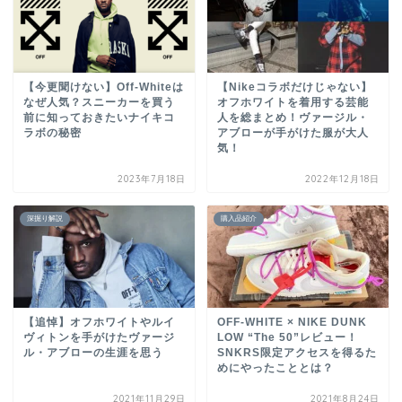
【今更聞けない】Off-Whiteは
【Nikeコラボだけじゃない】
なぜ人気？スニーカーを買う
オフホワイトを着用する芸能
前に知っておきたいナイキコ
人を総まとめ！ヴァージル・
ラボの秘密
アブローが手がけた服が大人
気！
2023年7月18日
2022年12月18日
深掘り解説
購入品紹介
【追悼】オフホワイトやルイ
OFF-WHITE × NIKE DUNK
ヴィトンを手がけたヴァージ
LOW “The 50”レビュー！
ル・アブローの生涯を思う
SNKRS限定アクセスを得るた
めにやったこととは？
2021年11月29日
2021年8月24日