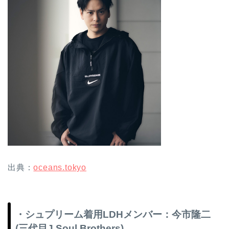
出典：
oceans.tokyo
・シュプリーム着用LDHメンバー：今市隆二
(三代目J Soul Brothers)