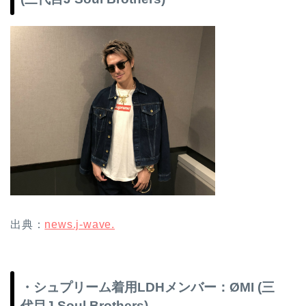
出典：
news.j-wave.
・シュプリーム着用LDHメンバー：ØMI (三
代目J Soul Brothers)