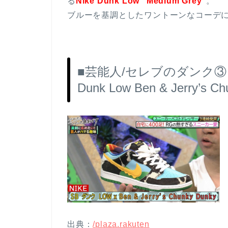
る
Nike Dunk Low “Medium Grey”
。
ブルーを基調としたワントーンなコーデ
■芸能人/セレブのダンク③ 
Dunk Low Ben & Jerry’s C
出典：
/plaza.rakuten