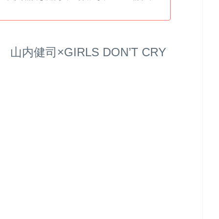
内健司×GIRLS DON’T CRY