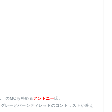
ス」のMCも務める
アントニー
氏。
ムグレーとバーシティレッドのコントラストが映え