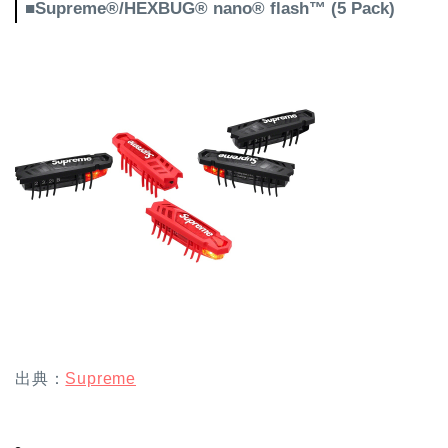
■Supreme®/HEXBUG® nano® flash™ (5 Pack)
出典：
Supreme