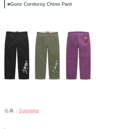
■Gonz Corduroy Chino Pant
出典：
Supreme