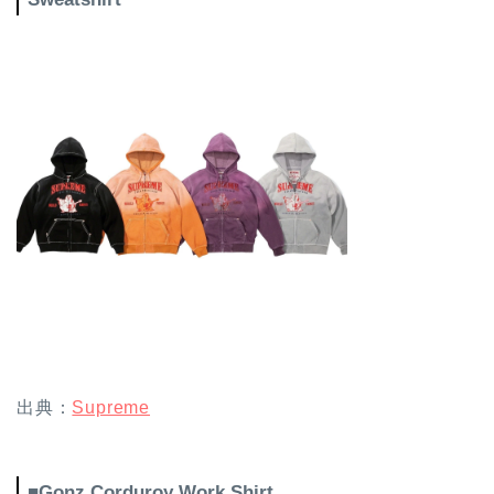
出典：
Supreme
■Gonz Corduroy Work Shirt