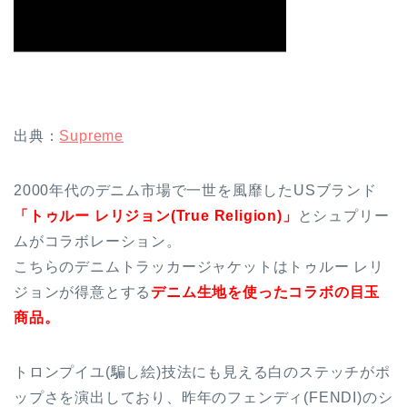
出典：
Supreme
2000年代のデニム市場で一世を風靡したUSブランド
「トゥルー レリジョン(True Religion)」
とシュプリー
ムがコラボレーション。
こちらのデニムトラッカージャケットはトゥルー レリ
ジョンが得意とする
デニム生地を使ったコラボの目玉
商品。
トロンプイユ(騙し絵)技法にも見える白のステッチがポ
ップさを演出しており、昨年のフェンディ(FENDI)のシ