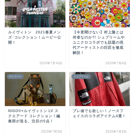
ルイヴィトン 2021春夏メン
【今更聞けない】村上隆とは
ズ･コレクション！ムービー公
何者なのか?! シュプリームや
開！
ユニクロコラボでも話題の現
代アーティストの巨匠を徹底
解説！
2020年7月16日
2020年7月6日
ストリート
シュプリーム
NIGO®×ルイヴィトン LV ス
プレ値でも欲しい！ノースフ
クエアード コレクション！編
ェイスのコラボアイテム4選！
集部が送る、注目の5点！
2020年7月5日
2020年7月3日