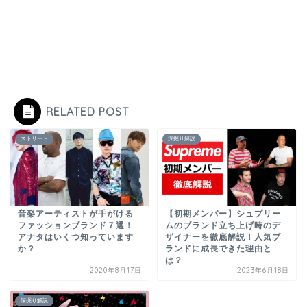
RELATED POST
ストリート
深掘り解説
音楽アーティストが手がける
【初期メンバー】シュプリー
ファッションブランド７選！
ムのブランド立ち上げ時のデ
アナタはいくつ知っています
ザイナーを徹底解説！人気ブ
か？
ランドに成長できた理由と
は？
2020年8月17日
2023年6月18日
深掘り解説