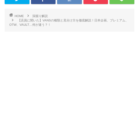
HOME
深掘り解説
【店員に聞いた】VANSの種類と見分け方を徹底解説！日本企画、プレミアム、
OTW、VAULT…何が違う？！