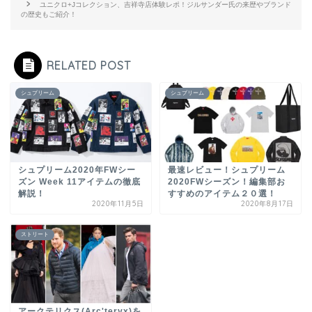
ユニクロ+Jコレクション、吉祥寺店体験レポ！ジルサンダー氏の来歴やブランド
の歴史もご紹介！
RELATED POST
シュプリーム
シュプリーム
シュプリーム2020年FWシー
最速レビュー！シュプリーム
ズン Week 11アイテムの徹底
2020FWシーズン！編集部お
解説！
すすめのアイテム２０選！
2020年11月5日
2020年8月17日
ストリート
アークテリクス(Arc'teryx)を