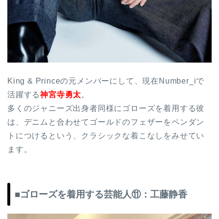
King & Princeの元メンバーにして、現在Number_iで
活躍する
神宮寺勇太
。
多くのジャニーズ出身者同様にゴローズを着用する彼
は、デニムと合わせてゴールドのフェザーをペンダン
トにつけるという、クラシックな着こなしをみせてい
ます。
■ゴローズを着用する芸能人⑪：工藤静香