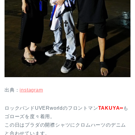
出典：
instagram
ロックバンドUVERworldのフロントマン
TAKUYA∞
も
ゴローズを度々着用。
この日はプラダの開襟シャツにクロムハーツのデニム
と合わせています。