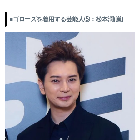
■ゴローズを着用する芸能人⑤：松本潤(嵐)