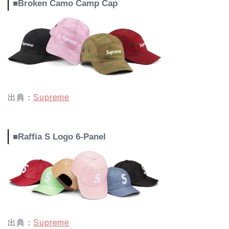
■Broken Camo Camp Cap
出典：
Supreme
■Raffia S Logo 6-Panel
出典：
Supreme