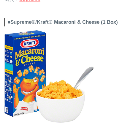
■Supreme®/Kraft® Macaroni & Cheese (1 Box)