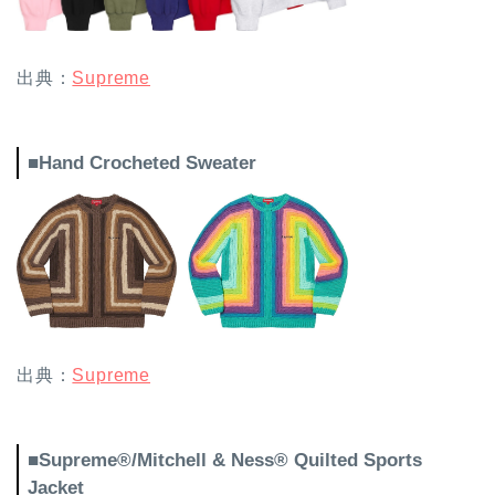
出典：
Supreme
■Hand Crocheted Sweater
出典：
Supreme
■Supreme®/Mitchell & Ness® Quilted Sports
Jacket