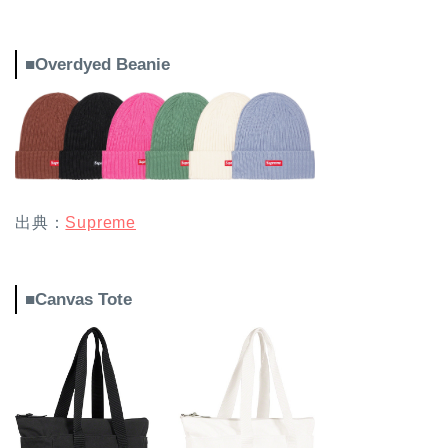
■Overdyed Beanie
出典：
Supreme
■Canvas Tote