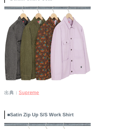
出典：
Supreme
■Satin Zip Up S/S Work Shirt