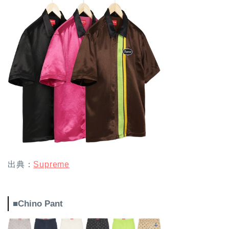
出典：
Supreme
■Chino Pant