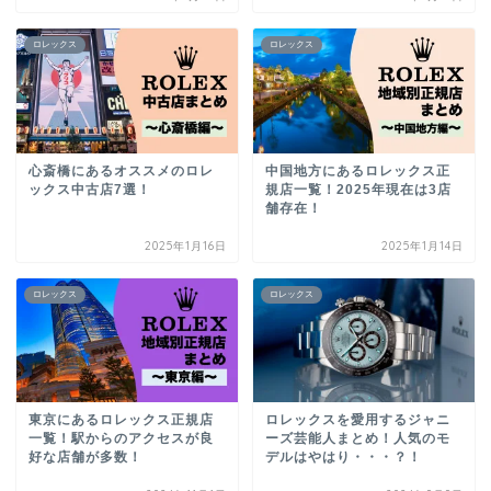
ロレックス
ロレックス
心斎橋にあるオススメのロレ
中国地方にあるロレックス正
ックス中古店7選！
規店一覧！2025年現在は3店
舗存在！
2025年1月16日
2025年1月14日
ロレックス
ロレックス
東京にあるロレックス正規店
ロレックスを愛用するジャニ
一覧！駅からのアクセスが良
ーズ芸能人まとめ！人気のモ
好な店舗が多数！
デルはやはり・・・？！