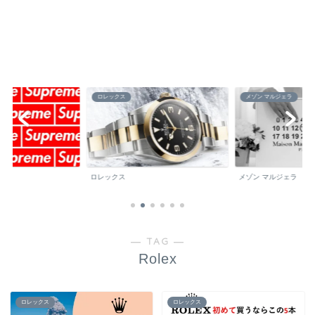
ロレックス
メゾン マルジェラ
ロレックス
メゾン マルジェラ
― TAG ―
Rolex
ロレックス
ロレックス