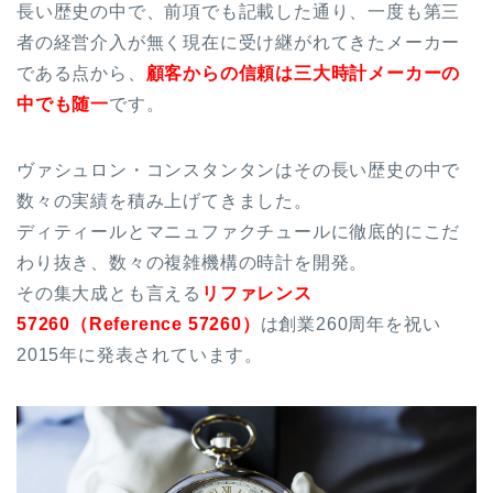
長い歴史の中で、前項でも記載した通り、一度も第三
者の経営介入が無く現在に受け継がれてきたメーカー
である点から、
顧客からの信頼は三大時計メーカーの
中でも随一
です。
ヴァシュロン・コンスタンタンはその長い歴史の中で
数々の実績を積み上げてきました。
ディティールとマニュファクチュールに徹底的にこだ
わり抜き、数々の複雑機構の時計を開発。
その集大成とも言える
リファレンス
57260（Reference 57260）
は創業260周年を祝い
2015年に発表されています。