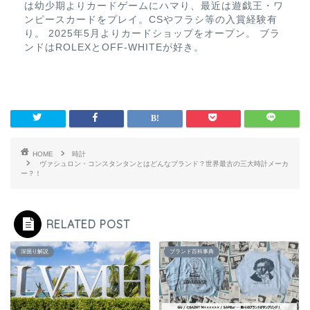
は幼少期よりカードゲームにハマり、最近は遊戯王・ワ
ンピースカードをプレイ。CSやフラシ等の入賞経験有
り。 2025年5月よりカードショップをオープン。 ブラ
ンドはROLEXとOFF-WHITEが好き。
HOME
時計
ヴァシュロン・コンスタンタンとはどんなブランド？世界最古の三大時計メーカ
ー？！
RELATED POST
深掘り解説
ブランド百科事典