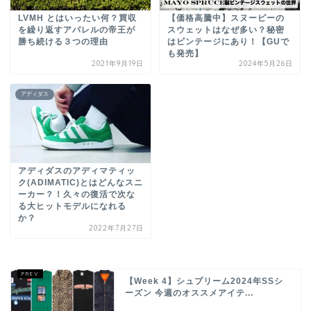
LVMH とはいったい何？買収
【価格高騰中】スヌーピーの
を繰り返すアパレルの帝王が
スウェットはなぜ多い？秘密
勝ち続ける３つの理由
はビンテージにあり！【GUで
も発売】
2021年9月19日
2024年5月26日
アディダス
アディダスのアディマティッ
ク(ADIMATIC)とはどんなスニ
ーカー？！久々の復活で次な
る大ヒットモデルになれる
か？
2022年7月27日
【Week 4】シュプリーム2024年SSシ
ーズン 今週のオススメアイテ...