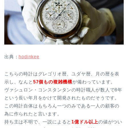
出典：
hodinkee
こちらの時計はグレゴリオ暦、ユダヤ暦、月の暦を表
示し、なんと
57個もの複雑機構
が備わっています。
ヴァシュロン・コンスタンタンの時計職人が数人で8年
という長い年月をかけて開発されたものだそうです。
この時計自体はもちろん一つのみである一人の顧客の
為に作られたと言います。
持ち主は不明で、一説によると
1億ドル以上
の値がつい