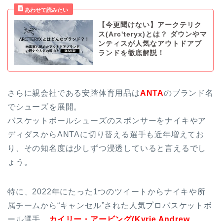
【今更聞けない】アークテリク
ス(Arc'teryx)とは？ ダウンやマ
ンティスが人気なアウトドアブ
ランドを徹底解説！
さらに親会社である安踏体育用品は
ANTA
のブランド名
でシューズを展開。
バスケットボールシューズのスポンサーをナイキやア
ディダスからANTAに切り替える選手も近年増えてお
り、その知名度は少しずつ浸透していると言えるでし
ょう。
特に、2022年にたった1つのツイートからナイキや所
属チームから“キャンセル”された人気プロバスケットボ
ール選手、
カイリー・アービング(Kyrie Andrew