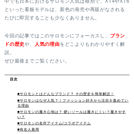
中でも日本におけるサロモン人気は格別で、XT4やXT6
といった看板モデルは、新色の発売や再販がなされる
たびに即完することも少なくありません。
今回の記事ではこのサロモンにフォーカスし、
ブラン
ドの歴史
や、
人気の理由
をどこよりもわかりやすく解
説。
ぜひ最後までご覧ください。
目次
■サロモンとはどんなブランド？ その歴史を簡単解説！
■サロモンはなぜ人気？！ファッション好きから注目を集めてい
る理由
■サロモンの履き心地は？ 硬いソールは履きにくい？履きやす
い？
■サロモンの名作アイテム/コラボアイテム
■有名人着用