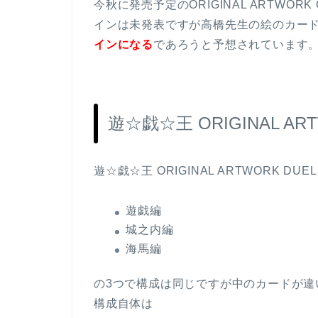
今秋に発売予定のORIGINAL ARTWOR
インは未発表ですが高橋先生の絵のカー
インになる
であろうと予想されています
遊☆戯☆王 ORIGINAL AR
遊☆戯☆王 ORIGINAL ARTWORK DU
遊戯編
城之内編
海馬編
の3つで構成は同じですが中のカードが違
構成自体は