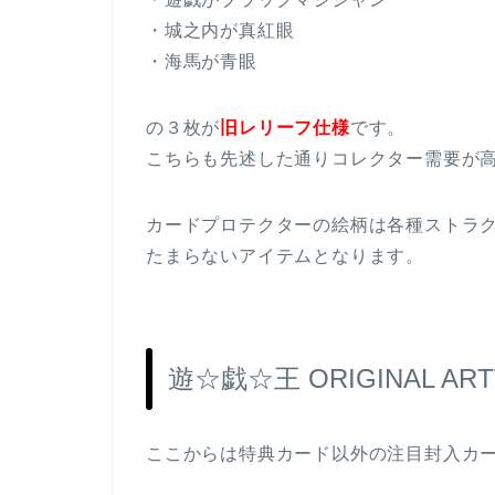
・城之内が真紅眼
・海馬が青眼
の３枚が
旧レリーフ仕様
です。
こちらも先述した通りコレクター需要が
カードプロテクターの絵柄は各種ストラ
たまらないアイテムとなります。
遊☆戯☆王 ORIGINAL AR
ここからは特典カード以外の注目封入カ