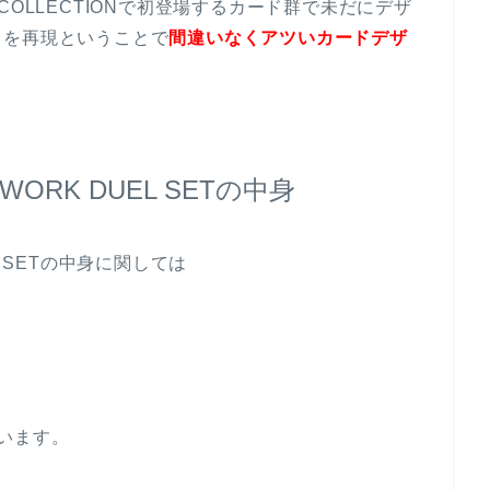
K COLLECTIONで初登場するカード群で未だにデザ
ドを再現ということで
間違いなくアツいカードデザ
。
TWORK DUEL SETの中身
EL SETの中身に関しては
います。