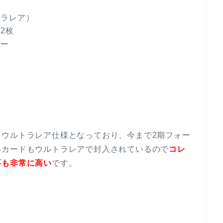
トラレア）
2枚
ター
てウルトラレア仕様となっており、今まで2期フォー
いカードもウルトラレアで封入されているので
コレ
要も非常に高い
です。