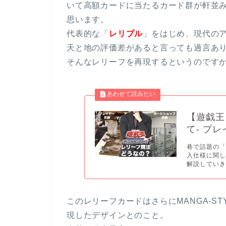
いて高額カードに当たるカード群が軒並
思います。
代表的な「
レリブル
」をはじめ、現代の
天と地の評価差があると言っても過言あ
そんなレリーフを再現するというのです
【遊戯王
て- プ
巷で話題の
入仕様に関
解説していきま
このレリーフカードはさらにMANGA-S
現したデザインとのこと。