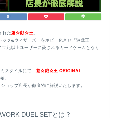
された
遊☆戯☆王
。
マジック&ウィザーズ」をホビー化させ「遊戯王
半世紀以上ユーザーに愛されるカードゲームとなり
ナミスタイルにて「
遊☆戯☆王 ORIGINAL
開始。
ドショップ店長が徹底的に解説いたします。
TWORK DUEL SETとは？