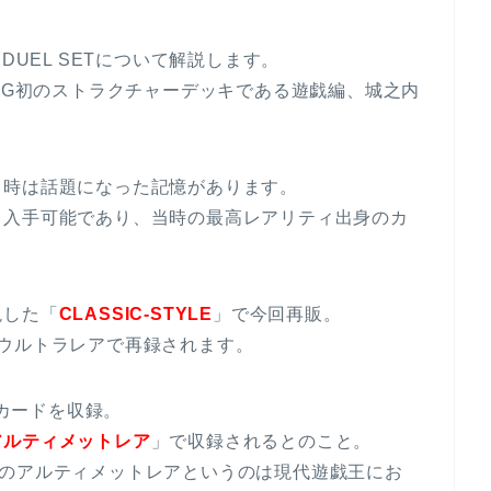
K DUEL SETについて解説します。
OCG初のストラクチャーデッキである遊戯編、城之内
。
当時は話題になった記憶があります。
て入手可能であり、当時の最高レアリティ出身のカ
現した「
CLASSIC-STYLE
」で今回再販。
ウルトラレアで再録されます。
Eカードを収録。
アルティメットレア
」で収録されるとのこと。
工のアルティメットレアというのは現代遊戯王にお