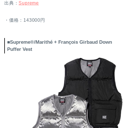
出典：
Supreme
・価格：143000円
■Supreme®/Marithé + François Girbaud Down
Puffer Vest