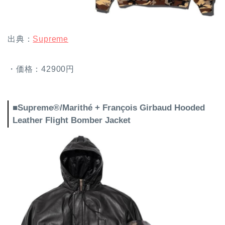
出典：
Supreme
・価格：42900円
■Supreme®/Marithé + François Girbaud Hooded
Leather Flight Bomber Jacket