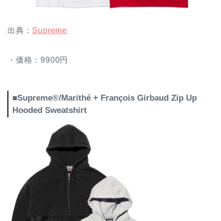
出典：
Supreme
・価格：9900円
■Supreme®/Marithé + François Girbaud Zip Up
Hooded Sweatshirt