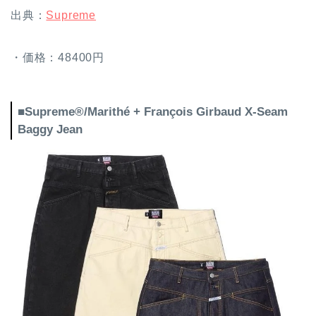
出典：
Supreme
・価格：48400円
■Supreme®/Marithé + François Girbaud X-Seam
Baggy Jean