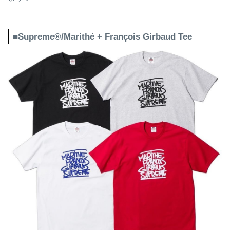
■Supreme®/Marithé + François Girbaud Tee