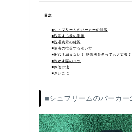
目次
■シュプリームのパーカーの特徴
■洗濯する前の準備
■洗濯表示の確認
■筆者の推奨する洗い方
■縮む？縮まない？ 乾燥機を使っても大丈夫？
■乾かす際のコツ
■保管方法
■さいごに
■シュプリームのパーカー